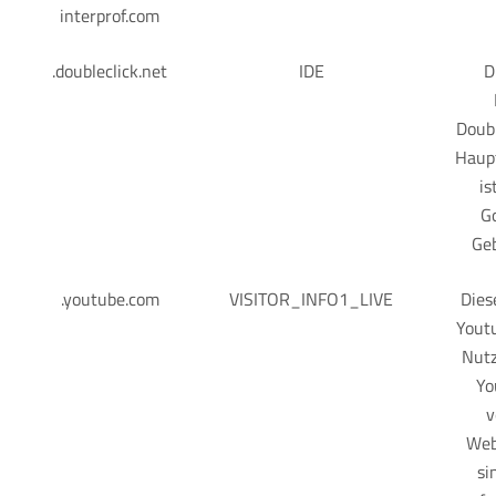
interprof.com
.doubleclick.net
IDE
D
Doubl
Haupt
is
Go
Ge
.youtube.com
VISITOR_INFO1_LIVE
Dies
Youtu
Nutz
Yo
v
Web
si