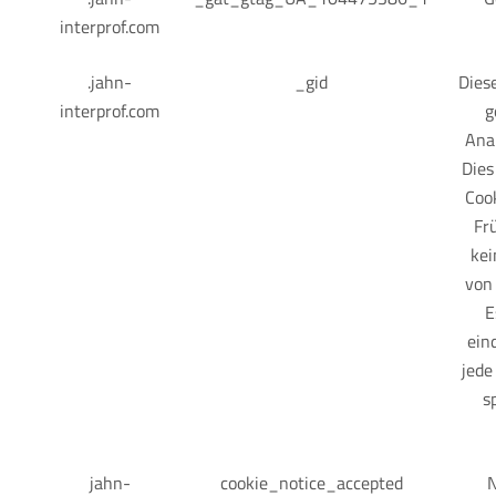
interprof.com
.jahn-
_gid
Dies
interprof.com
g
Anal
Dies
Cook
Fr
kei
von 
E
ein
jede
s
jahn-
cookie_notice_accepted
N