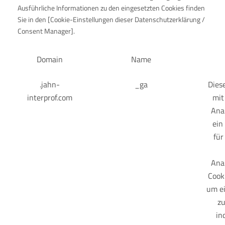
Ausführliche Informationen zu den eingesetzten Cookies finden
Sie in den [Cookie-Einstellungen dieser Datenschutzerklärung /
Consent Manager].
Domain
Name
.jahn-
_ga
Dies
interprof.com
mit
Anal
ein
für
Anal
Cook
um e
zu
in